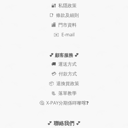
🔐 私隱政策
📑 條款及細則
🏬 門市資料
✉️ E-mail
💕 顧客服務
💕
🚚
運送方式
💳 付款方式
📦 退換貨政策
📃
落單教學
🤔
X-PAY
分期
係咩嚟𠺢
❓
💕
聯絡我們
💕