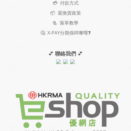
💳 付款方式
📦 退換貨政策
📃
落單教學
🤔
X-PAY
分期
係咩嚟𠺢
❓
💕
聯絡我們
💕