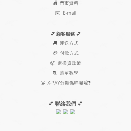
🏬 門市資料
✉️ E-mail
💕 顧客服務
💕
🚚
運送方式
💳 付款方式
📦 退換貨政策
📃
落單教學
🤔
X-PAY
分期
係咩嚟𠺢
❓
💕
聯絡我們
💕