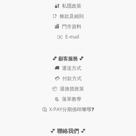
🔐 私隱政策
📑 條款及細則
🏬 門市資料
✉️ E-mail
💕 顧客服務
💕
🚚
運送方式
💳 付款方式
📦 退換貨政策
📃
落單教學
🤔
X-PAY
分期
係咩嚟𠺢
❓
💕
聯絡我們
💕