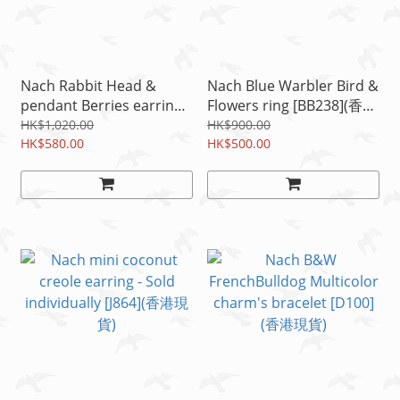
Nach Rabbit Head &
Nach Blue Warbler Bird &
pendant Berries earrings
Flowers ring [BB238](香港
[J922](香港現貨)
現貨)
HK$1,020.00
HK$900.00
HK$580.00
HK$500.00