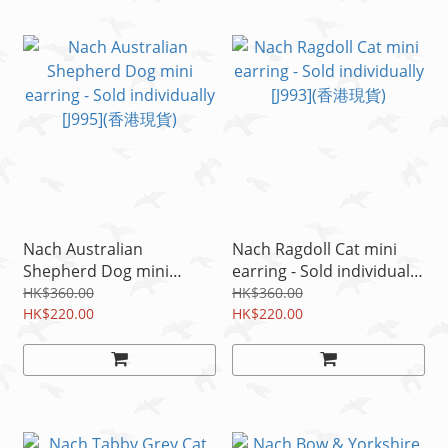
Nach Australian
Nach Ragdoll Cat mini
Shepherd Dog mini
earring - Sold individually
earring - Sold individually
[J993](香港現貨)
HK$360.00
HK$360.00
[J995](香港現貨)
HK$220.00
HK$220.00