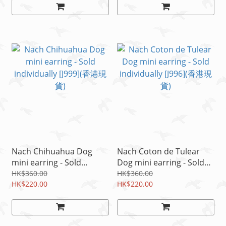
Nach Chihuahua Dog
Nach Coton de Tulear
mini earring - Sold
Dog mini earring - Sold
individually [J999](香港現
individually [J996](香港現
HK$360.00
HK$360.00
貨)
HK$220.00
貨)
HK$220.00