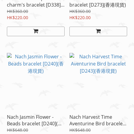
charm's bracelet [D338]
bracelet [D273](香港現貨)
(香港現貨)
HK$360.00
HK$360.00
HK$220.00
HK$220.00
Nach Jasmin Flower -
Nach Harvest Time
Beads bracelet [D240](香
Aventurine Bird bracelet
港現貨)
[D243](香港現貨)
HK$648.00
HK$648.00