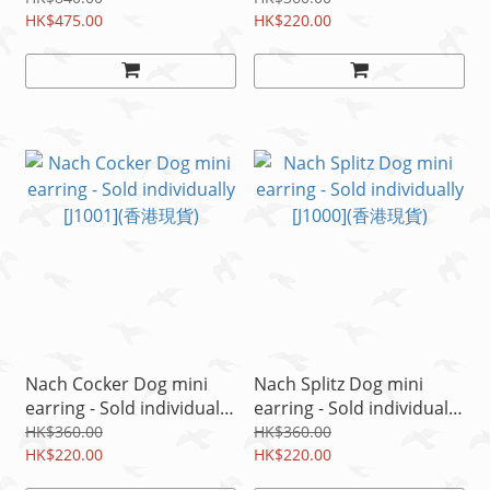
HK$475.00
HK$220.00
Nach Cocker Dog mini
Nach Splitz Dog mini
earring - Sold individually
earring - Sold individually
[J1001](香港現貨)
[J1000](香港現貨)
HK$360.00
HK$360.00
HK$220.00
HK$220.00