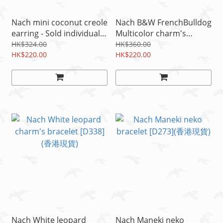
Nach mini coconut creole
Nach B&W FrenchBulldog
earring - Sold individually
Multicolor charm's
[J864](香港現貨)
bracelet [D100](香港現貨)
HK$324.00
HK$360.00
HK$220.00
HK$220.00
Nach White leopard
Nach Maneki neko