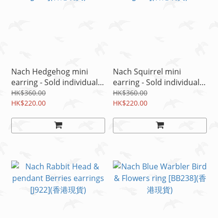
Nach Hedgehog mini
Nach Squirrel mini
earring - Sold individually
earring - Sold individually
[J953](香港現貨)
[J945](香港現貨)
HK$360.00
HK$360.00
HK$220.00
HK$220.00