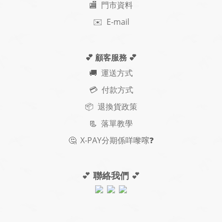
🏬 門市資料
✉️ E-mail
💕 顧客服務
💕
🚚
運送方式
💳 付款方式
📦 退換貨政策
📃
落單教學
🤔
X-PAY
分期
係咩嚟𠺢
❓
💕
聯絡我們
💕