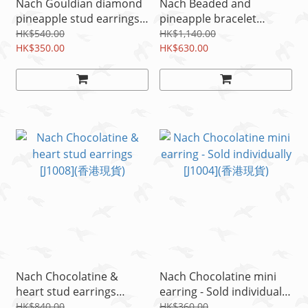
Nach Gouldian diamond
Nach Beaded and
pineapple stud earrings
pineapple bracelet
[J1031](香港現貨)
[D366](香港現貨)
HK$540.00
HK$1,140.00
HK$350.00
HK$630.00
Nach Chocolatine &
Nach Chocolatine mini
heart stud earrings
earring - Sold individually
[J1008](香港現貨)
[J1004](香港現貨)
HK$840.00
HK$360.00