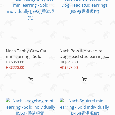
Nach Tabby Grey Cat
Nach Bow & Yorkshire
mini earring - Sold
Dog Head stud earrings
individually [J992](香港現
[J989](香港現貨)
HK$360.00
HK$840.00
貨)
HK$220.00
HK$475.00