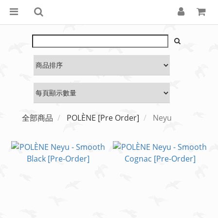
全部商品
POLÈNE [Pre Order]
Neyu