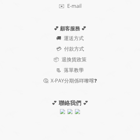
✉️ E-mail
💕 顧客服務
💕
🚚
運送方式
💳 付款方式
📦 退換貨政策
📃
落單教學
🤔
X-PAY
分期
係咩嚟𠺢
❓
💕
聯絡我們
💕