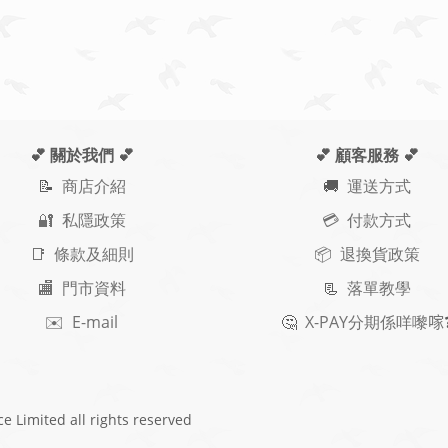
💕 關於我們
💕
💕 顧客服務
💕
📝
商店介紹
🚚
運送方式
🔐 私隱政策
💳 付款方式
📑 條款及細則
📦 退換貨政策
🏬 門市資料
📃
落單教學
✉️ E-mail
🤔
X-PAY
分期
係咩嚟𠺢
ce Limited
all rights reserved