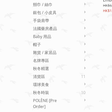
Embr
頸巾 / 絲巾
Slide
HK$6
[香
HK$1
銀包 / 小皮具
手袋肩帶
法國藥房產品
Baby 用品
帽子
雜貨 / 家居品
名牌專區
秋冬精選
清貨區
11
環球美食
秋冬時裝
10
POLÈNE [Pre
Order]