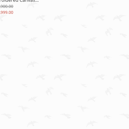
oidered Canvas
rs in Black - Size:41
,900.00
港現貨]
,999.00