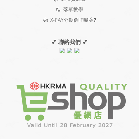
📃
落單教學
🤔
X-PAY
分期
係咩嚟𠺢
❓
💕
聯絡我們
💕