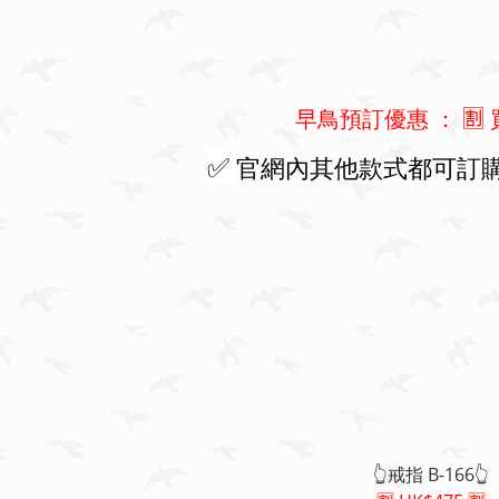
早鳥預訂優惠 ： 🈹 買
✅
官網內其他款式都可訂購
👆戒指 B-166👆