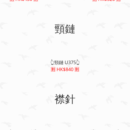
頸鏈
👆頸鏈 U375👆
🈹 HK$840 🈹
襟針