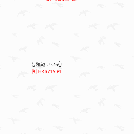
👆頸鏈 U376👆
🈹 HK$715 🈹