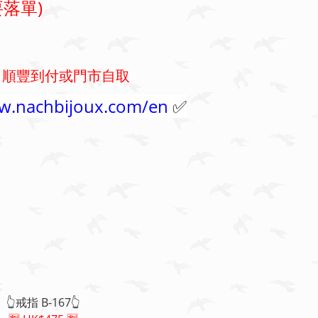
落單)
折 🈹 順豐到付或門市自取
ww.nachbijoux.com/en
✅
👆戒指 B-167👆