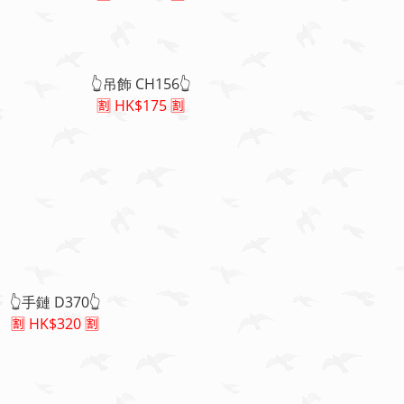
👆吊飾 CH156👆
🈹 HK$175 🈹
👆手鏈 D370👆
🈹 HK$320 🈹