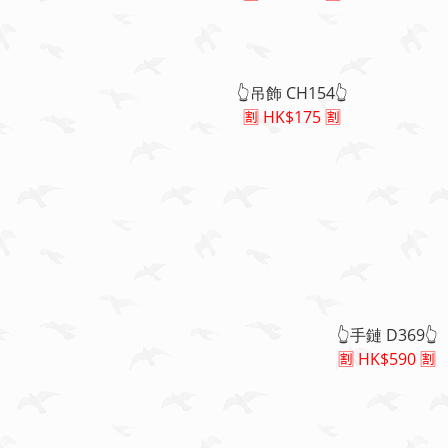
👆吊飾 CH154👆
🈹 HK$175 🈹
👆手鏈 D369👆
🈹 HK$590 🈹