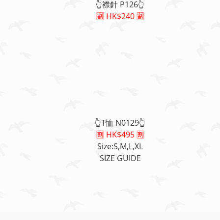
👆襟針 P126👆
🈹 HK$240 🈹
👆T恤 N0129👆
🈹 HK$495 🈹
Size:S,M,L,XL
SIZE GUIDE