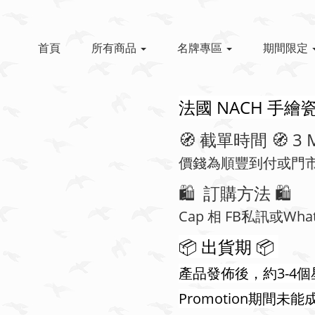
首頁
所有商品
名牌專區
期間限定
法國 NACH 手繪
🧭 截單時間 🧭 3 M
價錢為順豐到付或門
🛍️ 訂購方法 🛍️
Cap 相 FB私訊或What
📦 ​出貨期 📦
產品發佈後，約3-4
Promotion期間