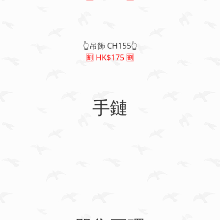
👆吊飾 CH155👆
🈹 HK$175 🈹
手鏈