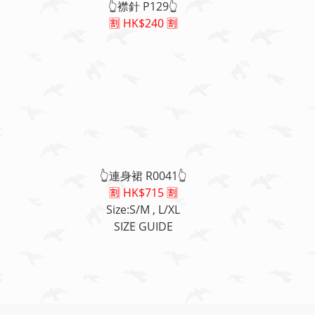
👆襟針 P129👆
🈹 HK$240 🈹
👆連身裙 R0041👆
🈹 HK$715 🈹
Size:S/M , L/XL
SIZE GUIDE