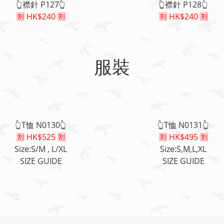
👆襟針 P127👆
👆襟針 P128👆
🈹 HK$240 🈹
🈹 HK$240 🈹
服裝
👆T恤 N0130👆
👆T恤 N0131👆
🈹 HK$525 🈹
🈹 HK$495 🈹
Size:S/M , L/XL
Size:S,M,L,XL
SIZE GUIDE
SIZE GUIDE