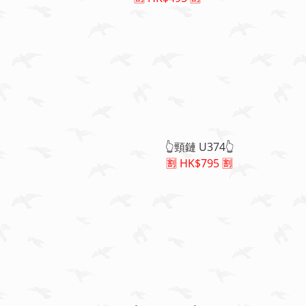
👆頸鏈 U374👆
🈹 HK$795 🈹