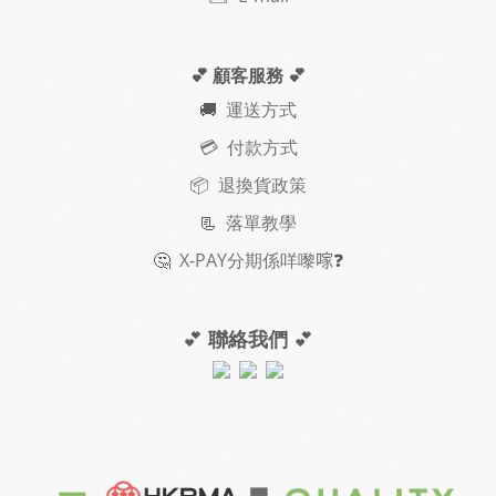
💕 顧客服務
💕
🚚
運送方式
💳 付款方式
📦 退換貨政策
📃
落單教學
🤔
X-PAY
分期
係咩嚟𠺢
❓
💕
聯絡我們
💕