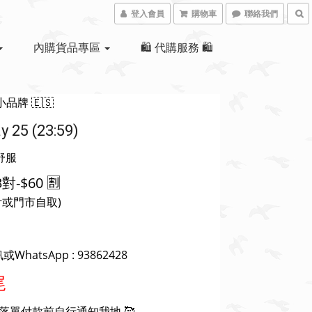
登入會員
購物車
聯絡我們
內購貨品專區
🛍 代購服務 🛍
品牌 🇪🇸
25 (23:59)
，舒服
對-$60 🈹
或門市自取)
hatsApp : 93862428
尾
單付款前自行通知我地 🥰