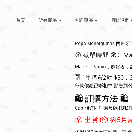
首頁
所有商品
名牌專區
期間限定
西班牙小
Popa Menorquinas
🧭 截單時間 🧭 3 May 
Made in Spain，超好著
🈹 1單購買2對-$30，3
每款價錢已喺相中(順豐到付
🛍️ 訂購方法 🛍️
Cap 相連同訂購尺碼 FB私訊或W
📦 出貨 📦 約5月
如想扣購物金或點數，請喺落