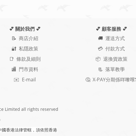
💕 關於我們
💕
💕 顧客服務
💕
📝
商店介紹
🚚
運送方式
🔐 私隱政策
💳 付款方式
📑 條款及細則
📦 退換貨政策
🏬 門市資料
📃
落單教學
✉️ E-mail
🤔
X-PAY
分期
係咩嚟𠺢
ce Limited
all rights reserved
)
中國香港法律管轄，須依照香港