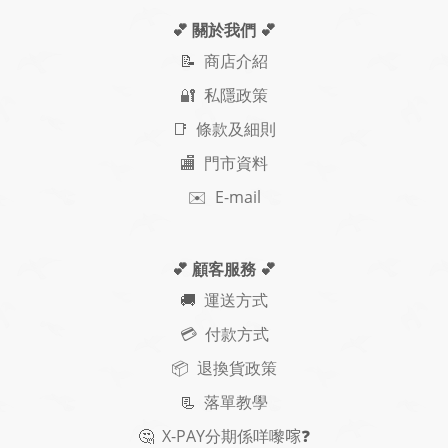
💕 關於我們
💕
📝
商店介紹
🔐 私隱政策
📑 條款及細則
🏬 門市資料
✉️ E-mail
💕 顧客服務
💕
🚚
運送方式
💳 付款方式
📦 退換貨政策
📃
落單教學
🤔
X-PAY
分期
係咩嚟𠺢
❓