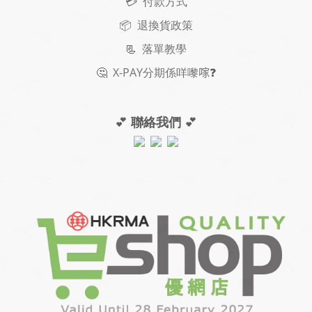
💳 付款方式
📦 退換貨政策
📃
落單教學
🤔
X-PAY
分期
係咩嚟𠺢
❓
💕
聯絡我們
💕