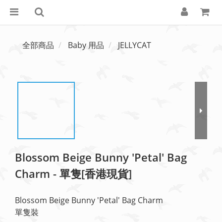
全部商品
Baby 用品
JELLYCAT
Blossom Beige Bunny 'Petal' Bag
Charm - 單隻[香港現貨]
Blossom Beige Bunny 'Petal' Bag Charm
單隻裝