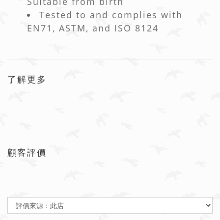
Suitable from birth
Tested to and complies with
EN71, ASTM, and ISO 8124
了解更多
顧客評價