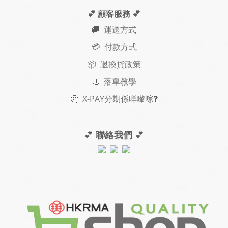
💕 顧客服務
💕
🚚
運送方式
💳 付款方式
📦 退換貨政策
📃
落單教學
🤔
X-PAY
分期
係咩嚟𠺢
❓
💕
聯絡我們
💕