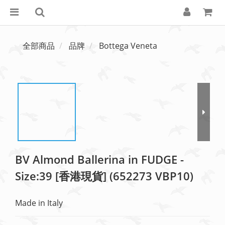
全部商品
品牌
Bottega Veneta
BV Almond Ballerina in FUDGE -
Size:39 [香港現貨] (652273 VBP10)
Made in Italy