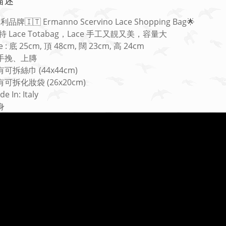
描述
利品牌🇮🇹 Ermanno Scervino Lace Shopping Bag🌟
 Lace Totabag，Lace 手工又靚又美，容量大
ize : 底 25cm, 頂 48cm, 闊 23cm, 高 24cm
 可手挽、上膞
配有可拆絲巾 (44x44cm)
配有可拆化妝袋 (26x20cm)
de In: Italy
輕身