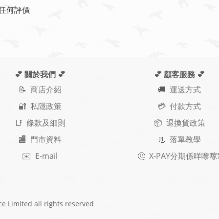
任何評價
💕 關於我們
💕
💕 顧客服務
💕
📝
商店介紹
🚚
運送方式
🔐 私隱政策
💳 付款方式
📑 條款及細則
📦 退換貨政策
🏬 門市資料
📃
落單教學
✉️ E-mail
🤔
X-PAY
分期
係咩嚟𠺢
ce Limited
all rights reserved