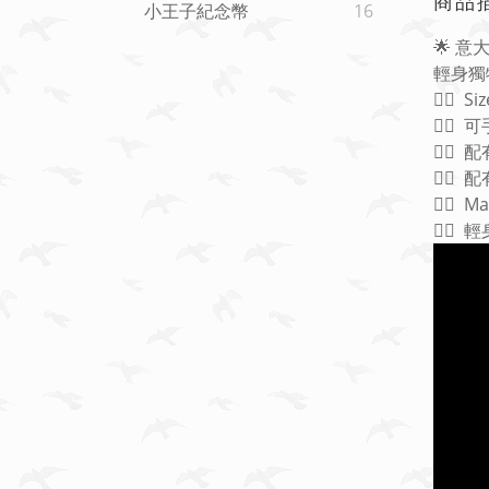
商品
小王子紀念幣
16
🌟 意大
輕身獨特
👉🏻 S
👉🏻
👉🏻 
👉🏻 
👉🏻 Ma
👉🏻 