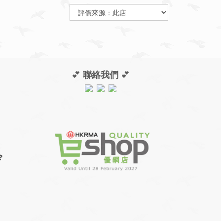
💕
聯絡我們
💕
❓