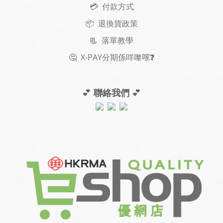
💳 付款方式
📦 退換貨政策
📃
落單教學
🤔
X-PAY
分期
係咩嚟𠺢
❓
💕
聯絡我們
💕